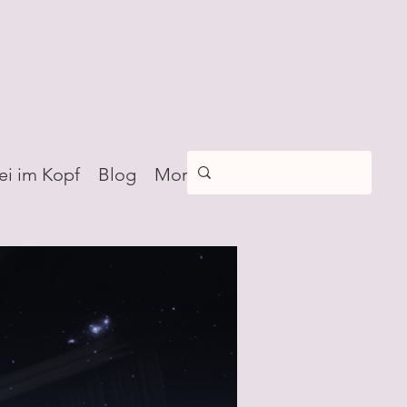
ei im Kopf
Blog
More