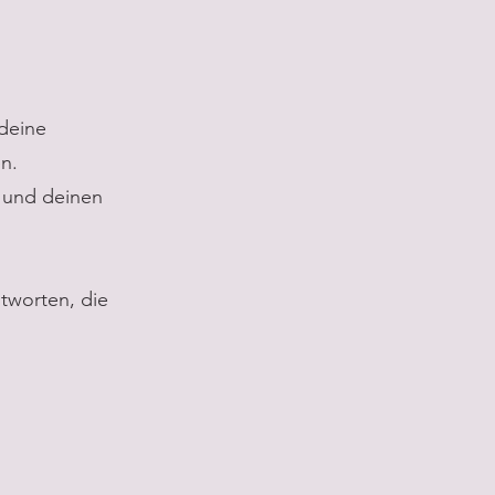
 deine
n.
d und deinen
tworten, die