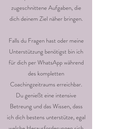
zugeschnittene Aufgaben, die
dich deinem Ziel näher bringen.
Falls du Fragen hast oder meine
Unterstützung benötigst bin ich
für dich per WhatsApp während
des kompletten
Coachingzeitraums erreichbar.
Du genießt eine intensive
Betreung und das Wissen, dass
ich dich bestens unterstütze, egal
welche Herausforderungen sich