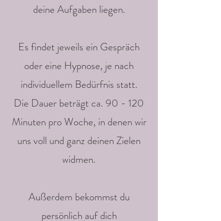
deine Aufgaben liegen.
Es findet jeweils ein Gespräch
oder eine Hypnose, je nach
individuellem Bedürfnis statt.
Die Dauer beträgt ca. 90 - 120
Minuten pro Woche, in denen wir
uns voll und ganz deinen Zielen
widmen.
Außerdem bekommst du
persönlich auf dich