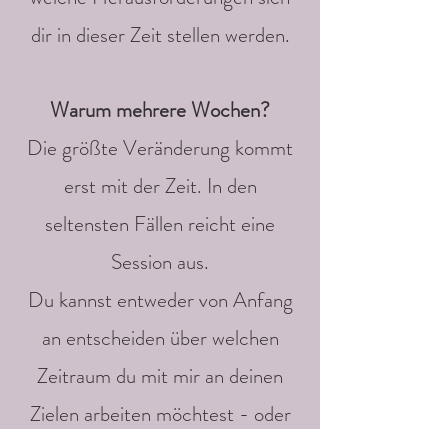
dir in dieser Zeit stellen werden.
Warum mehrere Wochen?
Die größte Veränderung kommt
erst mit der Zeit. In den
seltensten Fällen reicht eine
Session aus.
Du kannst entweder von Anfang
an entscheiden über welchen
Zeitraum du mit mir an deinen
Zielen arbeiten möchtest - oder